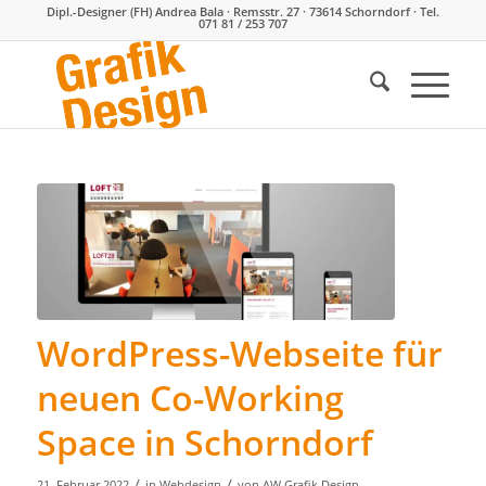
Dipl.-Designer (FH) Andrea Bala · Remsstr. 27 · 73614 Schorndorf · Tel.
071 81 / 253 707
WordPress-Webseite für
neuen Co-Working
Space in Schorndorf
/
/
21. Februar 2022
in
Webdesign
von
AW Grafik Design