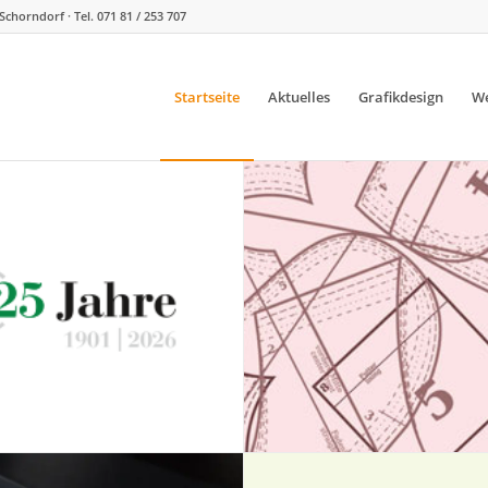
Schorndorf · Tel. 071 81 / 253 707
Startseite
Aktuelles
Grafikdesign
We