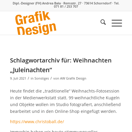
Dipl.-Designer (FH) Andrea Bala · Remsstr. 27 · 73614 Schorndorf · Tel.
071 81 / 253 707
Schlagwortarchiv für:
Weihnachten
„Juleinachten“
/
/
9. Juli 2021
in
Sonstiges
von
AW Grafik Design
Heute findet die „traditionelle“ Weihnachts-Fotosession
in der Medienwerkstatt statt. 99 weihnachtliche Kugeln
und Objekte wollen im Studio fotografiert, anschließend
bearbeitet und in den Online-Shop eingefügt werden.
https://www.christoball.de/
Immerhin haben wir heute stimmungsvolles