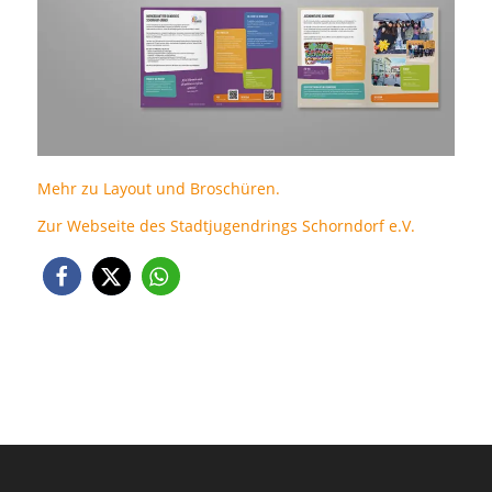
Mehr zu Layout und Broschüren.
Zur Webseite des Stadtjugendrings Schorndorf e.V.