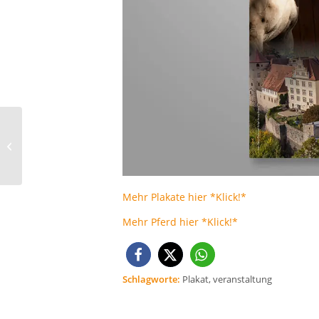
Neues Logo für den
Stadtjugendring e.V.
Schorndorf
Mehr Plakate hier *Klick!*
Mehr Pferd hier *Klick!*
Schlagworte:
Plakat
,
veranstaltung