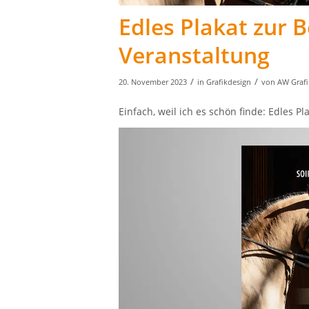
Edles Plakat zur 
Veranstaltung
/
/
20. November 2023
in
Grafikdesign
von
AW Grafi
Einfach, weil ich es schön finde: Edles 